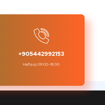
+905442992153
Hafta içi 09:00-18:00