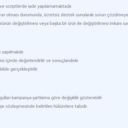
a ve scriptlerde iade yapılamamaktadır.
orun olması durumunda, ücretsiz destek sunularak sorun çözülmeye ça
ünün değiştirilmesi veya başka bir ürün ile değiştirilmesi imkanı sağ
 yapılmalıdır.
nü içinde değerlendirilir ve sonuçlandırılır.
lde gerçekleştirilir.
ulları kampanya şartlarına göre değişiklik gösterebilir.
oje sözleşmesinde belirtilen hükümlere tabidir.