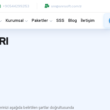
+905442992153
snr@snrsoft.com.tr
Kurumsal
Paketler
SSS
Blog
İletişim
RI
rinizi aşağıda belirtilen şartlar doğrultusunda