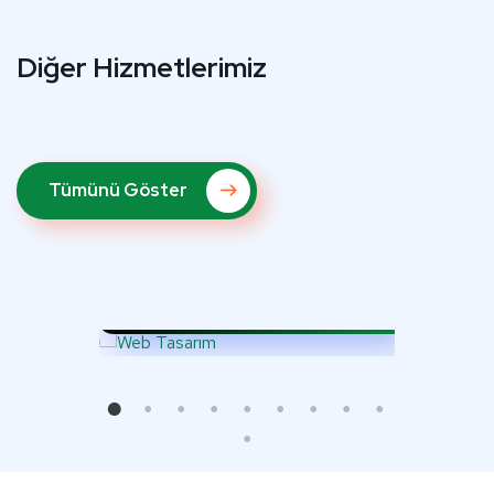
Diğer Hizmetlerimiz
Tümünü Göster
Web Tasarım
Seo
ı ve
i