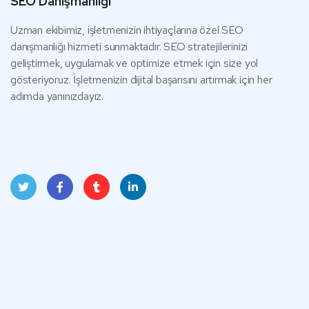
SEO Danışmanlığı
Uzman ekibimiz, işletmenizin ihtiyaçlarına özel SEO
danışmanlığı hizmeti sunmaktadır. SEO stratejilerinizi
geliştirmek, uygulamak ve optimize etmek için size yol
gösteriyoruz. İşletmenizin dijital başarısını artırmak için her
adımda yanınızdayız.
Twit
Face
Tum
Linke
ter
book
blr
dIn