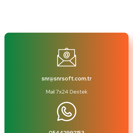
snr@snrsoft.com.tr
Mail 7x24 Destek
05442992153