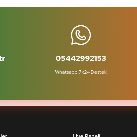
tr
05442992153
Whatsapp 7x24 Destek
ler
Üye Paneli