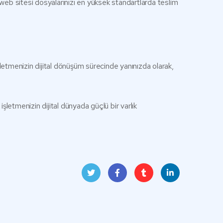
a web sitesi dosyalarınızı en yüksek standartlarda teslim
 İşletmenizin dijital dönüşüm sürecinde yanınızda olarak,
etmenizin dijital dünyada güçlü bir varlık
Twit
Face
Tum
Linke
ter
book
blr
dIn