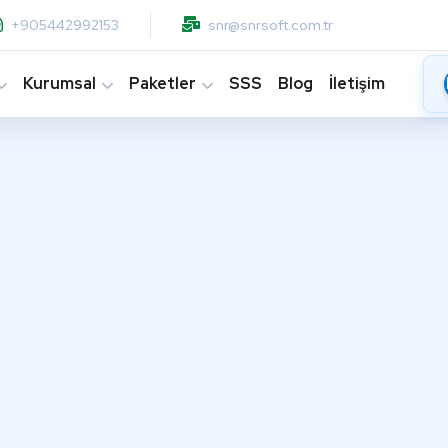
+905442992153
snr@snrsoft.com.tr
Kurumsal
Paketler
SSS
Blog
İletişim