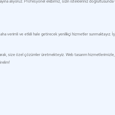
yayına alıyoruz. Profesyonel ekibimiz, sizin istekleriniz doğrultusund
i daha verimli ve etkili hale getirecek yenilikçi hizmetler sunmaktayız.
ak, size özel çözümler üretmekteyiz. Web tasarım hizmetlerimizle, işl
relim!