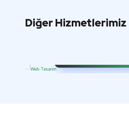
Diğer Hizmetlerimiz
ı ve
i
Web Tasarım