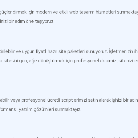
ı güçlendirmek için modern ve etkili web tasarım hizmetleri sunmaktay
inizi bir adım öne taşıyoruz.
ebilir ve uygun fiyatlı hazır site paketleri sunuyoruz. İşletmenizin ih
b sitesini gerçeğe dönüştürmek için profesyonel ekibimiz, sitenizi en
ilir veya profesyonel ücretli scriptlerimizi satın alarak işinizi bir a
rformanslı yazılım çözümleri sunmaktayız.