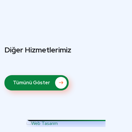
ter
book
blr
dIn
Diğer Hizmetlerimiz
Tümünü Göster
Web Tasarım
Seo
ı ve
i