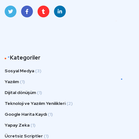
Twit
Face
Tum
Linke
ter
book
blr
dIn
Kategoriler
Sosyal Medya
(3)
Yazılım
(1)
Dijital dönüşüm
(1)
Teknoloji ve Yazılım Yenilikleri
(2)
Google Harita Kaydı
(1)
Yapay Zeka
(1)
Ücretsiz Scriptler
(1)