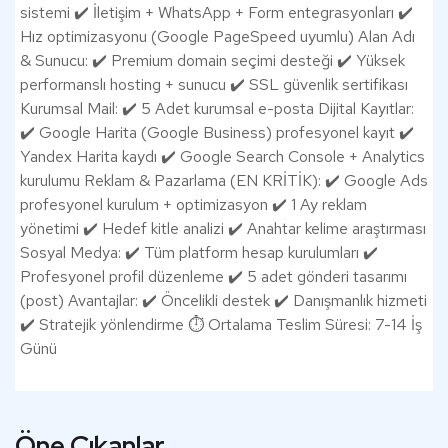
sistemi ✔️ İletişim + WhatsApp + Form entegrasyonları ✔️
Hız optimizasyonu (Google PageSpeed uyumlu) Alan Adı
& Sunucu: ✔️ Premium domain seçimi desteği ✔️ Yüksek
performanslı hosting + sunucu ✔️ SSL güvenlik sertifikası
Kurumsal Mail: ✔️ 5 Adet kurumsal e-posta Dijital Kayıtlar:
✔️ Google Harita (Google Business) profesyonel kayıt ✔️
Yandex Harita kaydı ✔️ Google Search Console + Analytics
kurulumu Reklam & Pazarlama (EN KRİTİK): ✔️ Google Ads
profesyonel kurulum + optimizasyon ✔️ 1 Ay reklam
yönetimi ✔️ Hedef kitle analizi ✔️ Anahtar kelime araştırması
Sosyal Medya: ✔️ Tüm platform hesap kurulumları ✔️
Profesyonel profil düzenleme ✔️ 5 adet gönderi tasarımı
(post) Avantajlar: ✔️ Öncelikli destek ✔️ Danışmanlık hizmeti
✔️ Stratejik yönlendirme ⏱️ Ortalama Teslim Süresi: 7-14 İş
Günü
Öne Çıkanlar