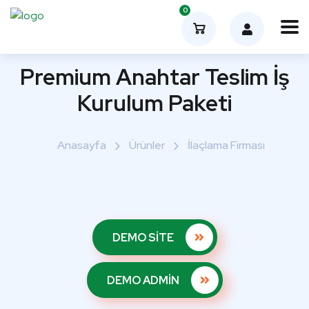
0
Premium Anahtar Teslim İş
Kurulum Paketi
Anasayfa
Ürünler
İlaçlama Firması
DEMO SİTE
DEMO ADMİN