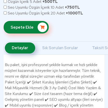
Özgün İçerik 5 Adet
+500TL
Seo Uyumlu Özgün İçerik 10 Adet
+750TL
Seo Uyumlu Özgün İçerik 20 Adet
+1000TL
Sepete Ekle
Detaylar
Sık Sorulan Sorular
Taksit S
Bu paket, işini profesyonel şekilde kurmak ve hızlı şekilde
müşteri kazanmak isteyenler için hazırlanmıştır. Tüm teknik,
resmi ve dijital süreçler uzman ekip tarafından yönetilir.
Paket İçeriği: ✔️ Şirket Kuruluş İşlemleri (Şahıs Şirketi) ✔️
Mali Müşavirlik Hizmeti (İlk 3 Ay Dahil) Özel Web Yazılım &
Site Kurulumu: ✔️ Size özel tasarım (hazır tema değil) ✔️
Gelişmiş yönetim paneli ✔️ SEO uyumlu altyapı (ileri seviye)
✔️ Mobil uyumlu (responsive) ✔️ Blog / içerik yönetim