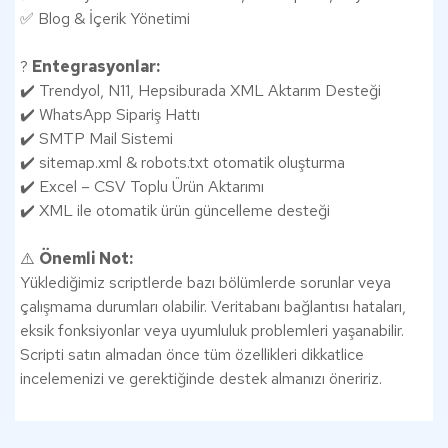
✅ Blog & İçerik Yönetimi
?
Entegrasyonlar:
✔️ Trendyol, N11, Hepsiburada XML Aktarım Desteği
✔️ WhatsApp Sipariş Hattı
✔️ SMTP Mail Sistemi
✔️ sitemap.xml & robots.txt otomatik oluşturma
✔️ Excel – CSV Toplu Ürün Aktarımı
✔️ XML ile otomatik ürün güncelleme desteği
⚠️
Önemli Not:
Yüklediğimiz scriptlerde bazı bölümlerde sorunlar veya
çalışmama durumları olabilir. Veritabanı bağlantısı hataları,
eksik fonksiyonlar veya uyumluluk problemleri yaşanabilir.
Scripti satın almadan önce tüm özellikleri dikkatlice
incelemenizi ve gerektiğinde destek almanızı öneririz.