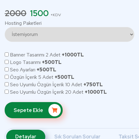
2000
1500
+KDV
Hosting Paketleri
Banner Tasarımı 2 Adet
+1000TL
Logo Tasarımı
+500TL
Seo Ayarları
+500TL
Özgün İçerik 5 Adet
+500TL
Seo Uyumlu Özgün İçerik 10 Adet
+750TL
Seo Uyumlu Özgün İçerik 20 Adet
+1000TL
Sepete Ekle
Detaylar
Sık Sorulan Sorular
Taksit S