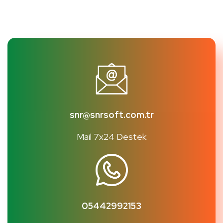
snr@snrsoft.com.tr
Mail 7x24 Destek
05442992153