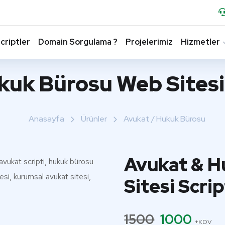
criptler
Domain Sorgulama ?
Projelerimiz
Hizmetler
kuk Bürosu Web Sitesi 
Anasayfa
Ürünler
Avukat / Hukuk Bürosu
Avukat & H
Sitesi Scri
1500
1000
+KDV