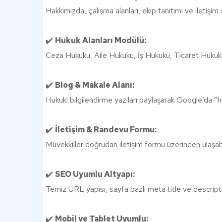
Hakkımızda, çalışma alanları, ekip tanıtımı ve iletişim s
✔️
Hukuk Alanları Modülü:
Ceza Hukuku, Aile Hukuku, İş Hukuku, Ticaret Hukuku gib
✔️
Blog & Makale Alanı:
Hukuki bilgilendirme yazıları paylaşarak Google’da “huku
✔️
İletişim & Randevu Formu:
Müvekkiller doğrudan iletişim formu üzerinden ulaşabi
✔️
SEO Uyumlu Altyapı:
Temiz URL yapısı, sayfa bazlı meta title ve descripti
✔️
Mobil ve Tablet Uyumlu: