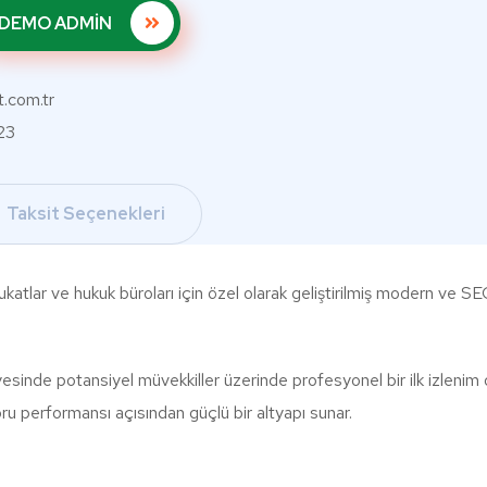
DEMO ADMİN
.com.tr
23
Taksit Seçenekleri
lar ve hukuk büroları için özel olarak geliştirilmiş modern ve SEO 
inde potansiyel müvekkiller üzerinde profesyonel bir ilk izlenim o
u performansı açısından güçlü bir altyapı sunar.