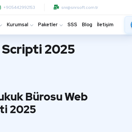
+905442992153
snr@snrsoft.com.tr
Kurumsal
Paketler
SSS
Blog
İletişim
Scripti 2025
ukuk Bürosu Web
pti 2025