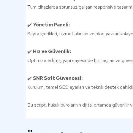
Tüm cihazlarda sorunsuz çalışan responsive tasarım
✔️
Yönetim Paneli:
Sayfa içerikleri, hizmet alanları ve blog yazıları kola
✔️
Hız ve Güvenlik:
Optimize edilmiş yapı sayesinde hızlı açılan ve güven
✔️
SNR Soft Güvencesi:
Kurulum, temel SEO ayarları ve teknik destek dahildir
Bu script, hukuk bürolarının dijital ortamda güvenilir 