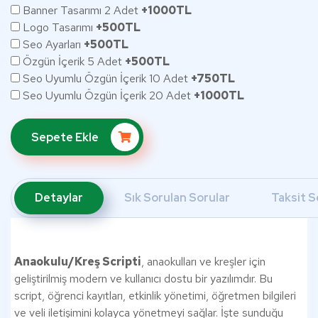
Banner Tasarımı 2 Adet
+1000TL
Logo Tasarımı
+500TL
Seo Ayarları
+500TL
Özgün İçerik 5 Adet
+500TL
Seo Uyumlu Özgün İçerik 10 Adet
+750TL
Seo Uyumlu Özgün İçerik 20 Adet
+1000TL
Sepete Ekle
Detaylar
Sık Sorulan Sorular
Taksit S
Anaokulu/Kreş Scripti
, anaokulları ve kreşler için
geliştirilmiş modern ve kullanıcı dostu bir yazılımdır. Bu
script, öğrenci kayıtları, etkinlik yönetimi, öğretmen bilgileri
ve veli iletişimini kolayca yönetmeyi sağlar. İşte sunduğu