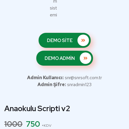
DEMO SİTE
DEMO ADMİN
Admin Kullanıcı:
snr@snrsoft.com.tr
Admin Şifre:
snradmin123
Anaokulu Scripti v2
1000
750
+KDV